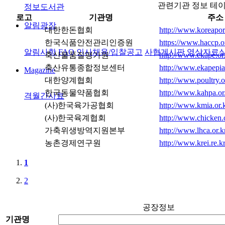
관련기관 정보 테
정보도서관
로고
기관명
주소
알림광장
대한한돈협회
http://www.koreapork
한국식품안전관리인증원
https://www.haccp.o
알림사항
FAQ
인사채용/입찰공고
사협게시판
영상자료
축산물품질평가원
http://www.ekape.or
축산유통종합정보센터
http://www.ekapepi
Magazine
대한양계협회
http://www.poultry.o
한국동물약품협회
http://www.kahpa.or.
격월간사료
(사)한국육가공협회
http://www.kmia.or.k
(사)한국육계협회
http://www.chicken.o
가축위생방역지원본부
http://www.lhca.or.k
농촌경제연구원
http://www.krei.re.kr
1
2
공장정보
기관명