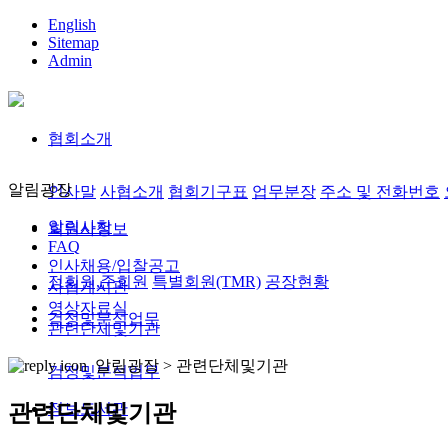
English
Sitemap
Admin
협회소개
알림광장
인사말
사협소개
협회기구표
업무분장
주소 및 전화번호
알림사항
회원사정보
FAQ
인사채용/입찰공고
정회원,준회원
특별회원(TMR)
공장현황
사협게시판
영상자료실
검정및분석업무
관련단체및기관
알림광장 >
관련단체및기관
검정및분석업무
정보도서관
관련단체및기관