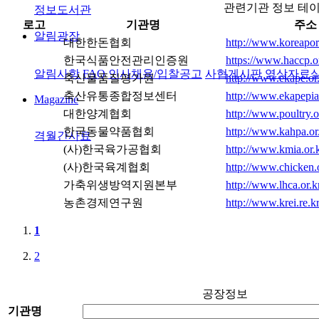
관련기관 정보 테
정보도서관
로고
기관명
주소
알림광장
대한한돈협회
http://www.koreapork
한국식품안전관리인증원
https://www.haccp.o
알림사항
FAQ
인사채용/입찰공고
사협게시판
영상자료
축산물품질평가원
http://www.ekape.or
축산유통종합정보센터
http://www.ekapepi
Magazine
대한양계협회
http://www.poultry.o
한국동물약품협회
http://www.kahpa.or.
격월간사료
(사)한국육가공협회
http://www.kmia.or.k
(사)한국육계협회
http://www.chicken.o
가축위생방역지원본부
http://www.lhca.or.k
농촌경제연구원
http://www.krei.re.kr
1
2
공장정보
기관명