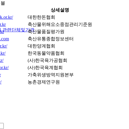
이블
상세설명
.or.kr/
대한한돈협회
r.kr
축산물위해요소중점관리기준원
실
관련단체및기관
.kr
축산물품질평가원
a.com
축산유통종합정보센터
r.kr/
대한양계협회
kr/
한국동물약품협회
r/
(사)한국육가공협회
r.kr/
(사)한국육계협회
r
가축위생방역지원본부
/
농촌경제연구원