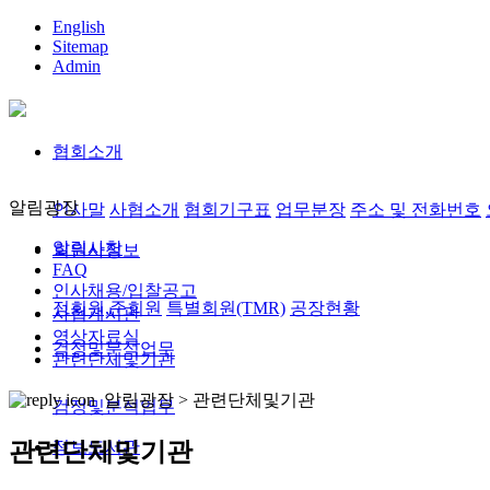
English
Sitemap
Admin
협회소개
알림광장
인사말
사협소개
협회기구표
업무분장
주소 및 전화번호
알림사항
회원사정보
FAQ
인사채용/입찰공고
정회원,준회원
특별회원(TMR)
공장현황
사협게시판
영상자료실
검정및분석업무
관련단체및기관
알림광장 >
관련단체및기관
검정및분석업무
정보도서관
관련단체및기관