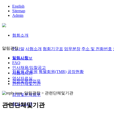
English
Sitemap
Admin
협회소개
알림광장
인사말
사협소개
협회기구표
업무분장
주소 및 전화번호
알림사항
회원사정보
FAQ
인사채용/입찰공고
정회원,준회원
특별회원(TMR)
공장현황
사협게시판
영상자료실
검정및분석업무
관련단체및기관
알림광장 >
관련단체및기관
검정및분석업무
정보도서관
관련단체및기관