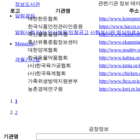
관련기관 정보 테
정보도서관
로고
기관명
주소
알림광장
대한한돈협회
http://www.koreapork
한국식품안전관리인증원
https://www.haccp.o
알림사항
FAQ
인사채용/입찰공고
사협게시판
영상자료
축산물품질평가원
http://www.ekape.or
축산유통종합정보센터
http://www.ekapepi
Magazine
대한양계협회
http://www.poultry.o
한국동물약품협회
http://www.kahpa.or.
격월간사료
(사)한국육가공협회
http://www.kmia.or.k
(사)한국육계협회
http://www.chicken.o
가축위생방역지원본부
http://www.lhca.or.k
농촌경제연구원
http://www.krei.re.kr
1
2
공장정보
기관명