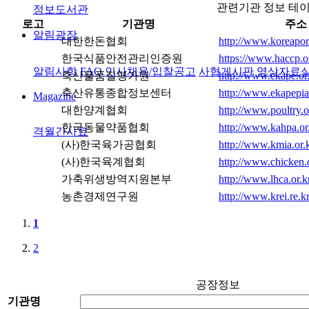
관련기관 정보 테
정보도서관
로고
기관명
주소
알림광장
대한한돈협회
http://www.koreapork
한국식품안전관리인증원
https://www.haccp.o
알림사항
FAQ
인사채용/입찰공고
사협게시판
영상자료
축산물품질평가원
http://www.ekape.or
축산유통종합정보센터
http://www.ekapepi
Magazine
대한양계협회
http://www.poultry.o
한국동물약품협회
http://www.kahpa.or.
격월간사료
(사)한국육가공협회
http://www.kmia.or.k
(사)한국육계협회
http://www.chicken.o
가축위생방역지원본부
http://www.lhca.or.k
농촌경제연구원
http://www.krei.re.kr
1
2
공장정보
기관명