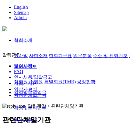
English
Sitemap
Admin
협회소개
알림광장
인사말
사협소개
협회기구표
업무분장
주소 및 전화번호
알림사항
회원사정보
FAQ
인사채용/입찰공고
정회원,준회원
특별회원(TMR)
공장현황
사협게시판
영상자료실
검정및분석업무
관련단체및기관
알림광장 >
관련단체및기관
검정및분석업무
정보도서관
관련단체및기관