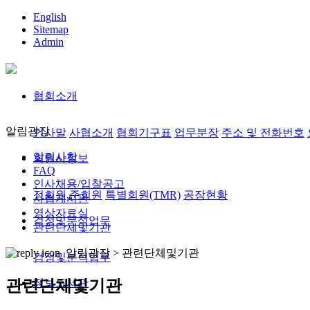
English
Sitemap
Admin
협회소개
알림광장
인사말
사협소개
협회기구표
업무분장
주소 및 전화번호
알림사항
회원사정보
FAQ
인사채용/입찰공고
정회원,준회원
특별회원(TMR)
공장현황
사협게시판
영상자료실
검정및분석업무
관련단체및기관
알림광장 >
관련단체및기관
검정및분석업무
정보도서관
관련단체및기관