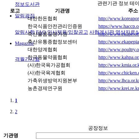
관련기관 정보 테
정보도서관
로고
기관명
주소
알림광장
대한한돈협회
http://www.koreapork
한국식품안전관리인증원
https://www.haccp.o
알림사항
FAQ
인사채용/입찰공고
사협게시판
영상자료
축산물품질평가원
http://www.ekape.or
축산유통종합정보센터
http://www.ekapepi
Magazine
대한양계협회
http://www.poultry.o
한국동물약품협회
http://www.kahpa.or.
격월간사료
(사)한국육가공협회
http://www.kmia.or.k
(사)한국육계협회
http://www.chicken.o
가축위생방역지원본부
http://www.lhca.or.k
농촌경제연구원
http://www.krei.re.kr
1
2
공장정보
기관명