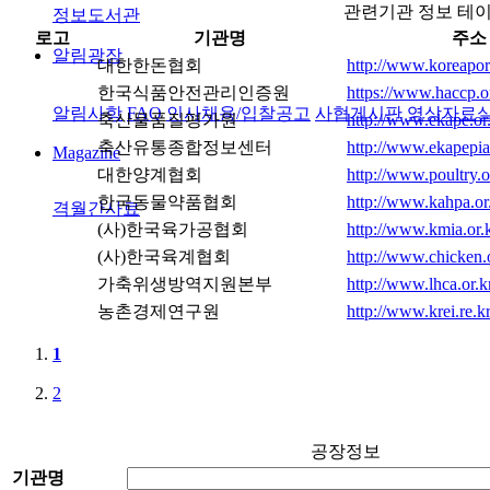
관련기관 정보 테
정보도서관
로고
기관명
주소
알림광장
대한한돈협회
http://www.koreapork
한국식품안전관리인증원
https://www.haccp.o
알림사항
FAQ
인사채용/입찰공고
사협게시판
영상자료
축산물품질평가원
http://www.ekape.or
축산유통종합정보센터
http://www.ekapepi
Magazine
대한양계협회
http://www.poultry.o
한국동물약품협회
http://www.kahpa.or.
격월간사료
(사)한국육가공협회
http://www.kmia.or.k
(사)한국육계협회
http://www.chicken.o
가축위생방역지원본부
http://www.lhca.or.k
농촌경제연구원
http://www.krei.re.kr
1
2
공장정보
기관명