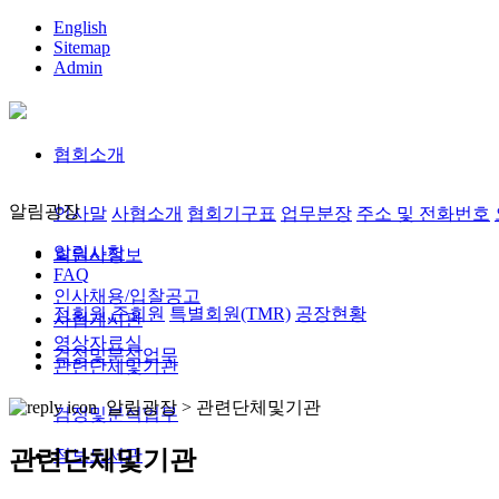
English
Sitemap
Admin
협회소개
알림광장
인사말
사협소개
협회기구표
업무분장
주소 및 전화번호
알림사항
회원사정보
FAQ
인사채용/입찰공고
정회원,준회원
특별회원(TMR)
공장현황
사협게시판
영상자료실
검정및분석업무
관련단체및기관
알림광장 >
관련단체및기관
검정및분석업무
정보도서관
관련단체및기관