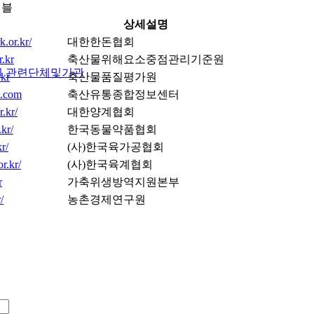
이블
상세설명
.or.kr/
대한한돈협회
r.kr
축산물위해요소중점관리기준원
실
관련단체및기관
.kr
축산물품질평가원
a.com
축산유통종합정보센터
r.kr/
대한양계협회
kr/
한국동물약품협회
r/
(사)한국육가공협회
r.kr/
(사)한국육계협회
r
가축위생방역지원본부
/
농촌경제연구원