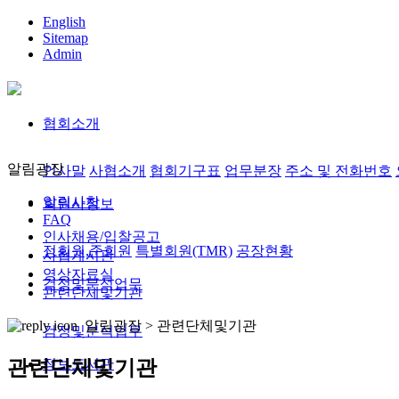
English
Sitemap
Admin
협회소개
알림광장
인사말
사협소개
협회기구표
업무분장
주소 및 전화번호
알림사항
회원사정보
FAQ
인사채용/입찰공고
정회원,준회원
특별회원(TMR)
공장현황
사협게시판
영상자료실
검정및분석업무
관련단체및기관
알림광장 >
관련단체및기관
검정및분석업무
정보도서관
관련단체및기관