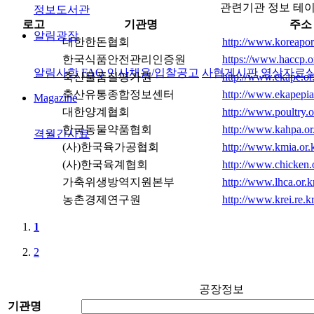
관련기관 정보 테
정보도서관
로고
기관명
주소
알림광장
대한한돈협회
http://www.koreapork
한국식품안전관리인증원
https://www.haccp.o
알림사항
FAQ
인사채용/입찰공고
사협게시판
영상자료
축산물품질평가원
http://www.ekape.or
축산유통종합정보센터
http://www.ekapepi
Magazine
대한양계협회
http://www.poultry.o
한국동물약품협회
http://www.kahpa.or.
격월간사료
(사)한국육가공협회
http://www.kmia.or.k
(사)한국육계협회
http://www.chicken.o
가축위생방역지원본부
http://www.lhca.or.k
농촌경제연구원
http://www.krei.re.kr
1
2
공장정보
기관명