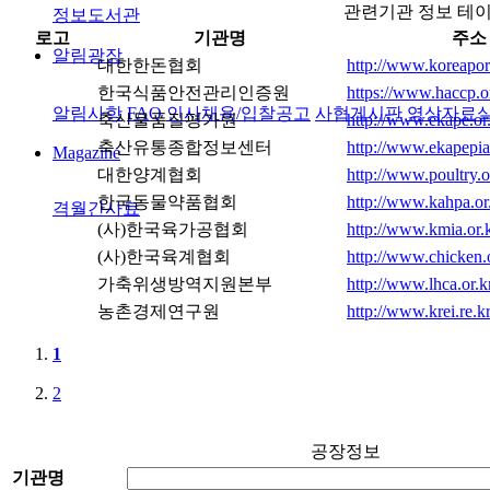
관련기관 정보 테
정보도서관
로고
기관명
주소
알림광장
대한한돈협회
http://www.koreapork
한국식품안전관리인증원
https://www.haccp.o
알림사항
FAQ
인사채용/입찰공고
사협게시판
영상자료
축산물품질평가원
http://www.ekape.or
축산유통종합정보센터
http://www.ekapepi
Magazine
대한양계협회
http://www.poultry.o
한국동물약품협회
http://www.kahpa.or.
격월간사료
(사)한국육가공협회
http://www.kmia.or.k
(사)한국육계협회
http://www.chicken.o
가축위생방역지원본부
http://www.lhca.or.k
농촌경제연구원
http://www.krei.re.kr
1
2
공장정보
기관명