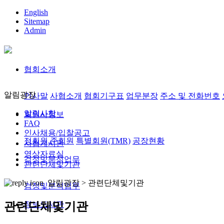
English
Sitemap
Admin
협회소개
알림광장
인사말
사협소개
협회기구표
업무분장
주소 및 전화번호
알림사항
회원사정보
FAQ
인사채용/입찰공고
정회원,준회원
특별회원(TMR)
공장현황
사협게시판
영상자료실
검정및분석업무
관련단체및기관
알림광장 >
관련단체및기관
검정및분석업무
정보도서관
관련단체및기관