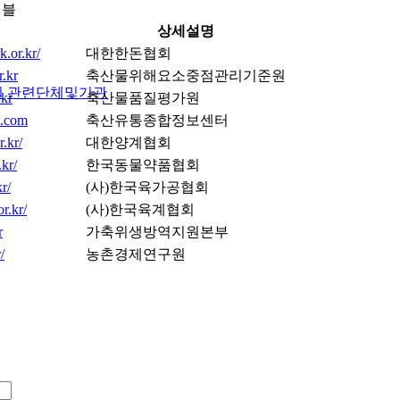
이블
상세설명
.or.kr/
대한한돈협회
r.kr
축산물위해요소중점관리기준원
실
관련단체및기관
.kr
축산물품질평가원
a.com
축산유통종합정보센터
r.kr/
대한양계협회
kr/
한국동물약품협회
r/
(사)한국육가공협회
r.kr/
(사)한국육계협회
r
가축위생방역지원본부
/
농촌경제연구원