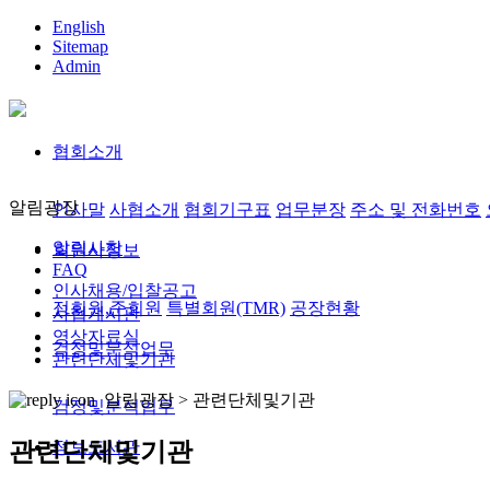
English
Sitemap
Admin
협회소개
알림광장
인사말
사협소개
협회기구표
업무분장
주소 및 전화번호
알림사항
회원사정보
FAQ
인사채용/입찰공고
정회원,준회원
특별회원(TMR)
공장현황
사협게시판
영상자료실
검정및분석업무
관련단체및기관
알림광장 >
관련단체및기관
검정및분석업무
정보도서관
관련단체및기관