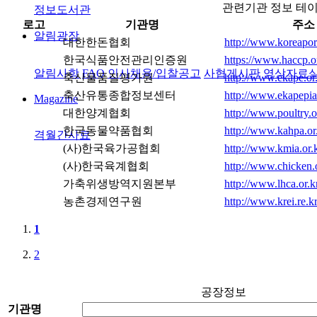
관련기관 정보 테
정보도서관
로고
기관명
주소
알림광장
대한한돈협회
http://www.koreapork
한국식품안전관리인증원
https://www.haccp.o
알림사항
FAQ
인사채용/입찰공고
사협게시판
영상자료
축산물품질평가원
http://www.ekape.or
축산유통종합정보센터
http://www.ekapepi
Magazine
대한양계협회
http://www.poultry.o
한국동물약품협회
http://www.kahpa.or.
격월간사료
(사)한국육가공협회
http://www.kmia.or.k
(사)한국육계협회
http://www.chicken.o
가축위생방역지원본부
http://www.lhca.or.k
농촌경제연구원
http://www.krei.re.kr
1
2
공장정보
기관명