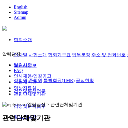
English
Sitemap
Admin
협회소개
알림광장
인사말
사협소개
협회기구표
업무분장
주소 및 전화번호
알림사항
회원사정보
FAQ
인사채용/입찰공고
정회원,준회원
특별회원(TMR)
공장현황
사협게시판
영상자료실
검정및분석업무
관련단체및기관
알림광장 >
관련단체및기관
검정및분석업무
정보도서관
관련단체및기관