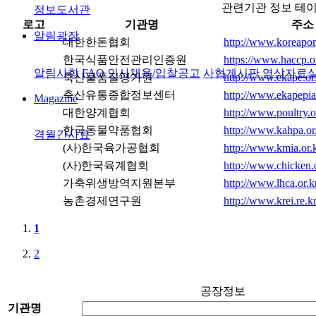
관련기관 정보 테
정보도서관
로고
기관명
주소
알림광장
대한한돈협회
http://www.koreapork
한국식품안전관리인증원
https://www.haccp.o
알림사항
FAQ
인사채용/입찰공고
사협게시판
영상자료
축산물품질평가원
http://www.ekape.or
축산유통종합정보센터
http://www.ekapepi
Magazine
대한양계협회
http://www.poultry.o
한국동물약품협회
http://www.kahpa.or.
격월간사료
(사)한국육가공협회
http://www.kmia.or.k
(사)한국육계협회
http://www.chicken.o
가축위생방역지원본부
http://www.lhca.or.k
농촌경제연구원
http://www.krei.re.kr
1
2
공장정보
기관명