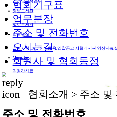
검정및분석업무
협회기구표
정보도서관
업무분장
정보도서관
주소 및 전화번호
알림광장
오시는길
알림사항
FAQ
인사채용/입찰공고
사협게시판
영상자료
Magazine
회원사 및 협회동정
격월간사료
협회소개 >
주소 및
주소 및 전화번호