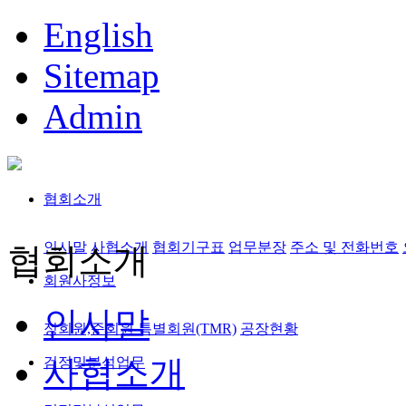
English
Sitemap
Admin
협회소개
인사말
사협소개
협회기구표
업무분장
주소 및 전화번호
협회소개
회원사정보
인사말
정회원,준회원
특별회원(TMR)
공장현황
사협소개
검정및분석업무