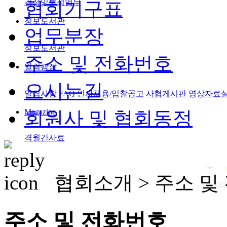
검정및분석업무
협회기구표
정보도서관
업무분장
정보도서관
주소 및 전화번호
알림광장
오시는길
알림사항
FAQ
인사채용/입찰공고
사협게시판
영상자료
Magazine
회원사 및 협회동정
격월간사료
협회소개 >
주소 및
주소 및 전화번호