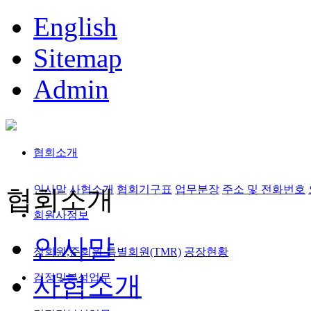
English
Sitemap
Admin
협회소개
인사말
사협소개
협회기구표
업무분장
주소 및 전화번호
협회소개
회원사정보
인사말
정회원,준회원
특별회원(TMR)
공장현황
사협소개
검정및분석업무