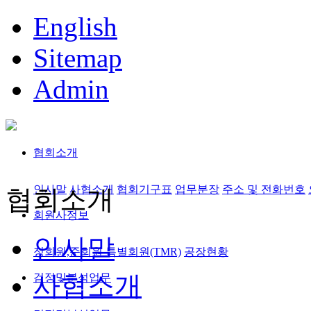
English
Sitemap
Admin
협회소개
인사말
사협소개
협회기구표
업무분장
주소 및 전화번호
협회소개
회원사정보
인사말
정회원,준회원
특별회원(TMR)
공장현황
사협소개
검정및분석업무