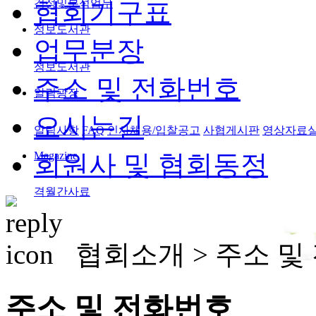
검정및분석업무
협회기구표
정보도서관
업무분장
정보도서관
주소 및 전화번호
알림광장
오시는길
알림사항
FAQ
인사채용/입찰공고
사협게시판
영상자료
Magazine
회원사 및 협회동정
격월간사료
협회소개 >
주소 및
주소 및 전화번호