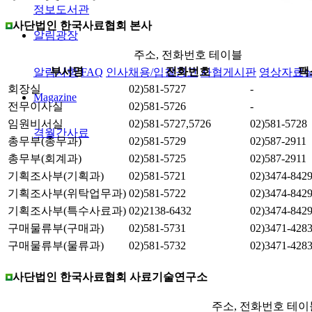
정보도서관
사단법인 한국사료협회 본사
알림광장
주소, 전화번호 테이블
부서명
전화번호
팩
알림사항
FAQ
인사채용/입찰공고
사협게시판
영상자료
회장실
02)581-5727
-
Magazine
전무이사실
02)581-5726
-
임원비서실
02)581-5727,5726
02)581-5728
격월간사료
총무부(총무과)
02)581-5729
02)587-2911
총무부(회계과)
02)581-5725
02)587-2911
기획조사부(기획과)
02)581-5721
02)3474-842
기획조사부(위탁업무과)
02)581-5722
02)3474-842
기획조사부(특수사료과)
02)2138-6432
02)3474-842
구매물류부(구매과)
02)581-5731
02)3471-428
구매물류부(물류과)
02)581-5732
02)3471-428
사단법인 한국사료협회 사료기술연구소
주소, 전화번호 테이