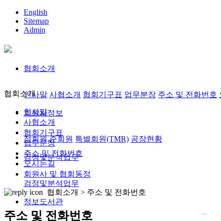
English
Sitemap
Admin
협회소개
협회소개
인사말
사협소개
협회기구표
업무분장
주소 및 전화번호
인사말
회원사정보
사협소개
협회기구표
정회원,준회원
특별회원(TMR)
공장현황
업무분장
주소 및 전화번호
검정및분석업무
오시는길
회원사 및 협회동정
검정및분석업무
협회소개 >
주소 및 전화번호
정보도서관
주소 및 전화번호