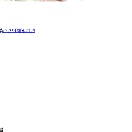
스
실
관련단체및기관
9
9
9
3
3
블