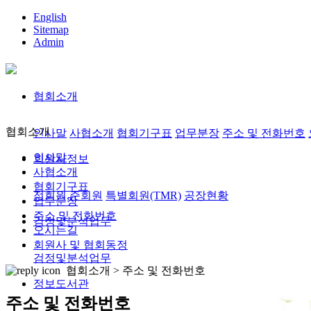
English
Sitemap
Admin
협회소개
협회소개
인사말
사협소개
협회기구표
업무분장
주소 및 전화번호
인사말
회원사정보
사협소개
협회기구표
정회원,준회원
특별회원(TMR)
공장현황
업무분장
주소 및 전화번호
검정및분석업무
오시는길
회원사 및 협회동정
검정및분석업무
협회소개 >
주소 및 전화번호
정보도서관
주소 및 전화번호