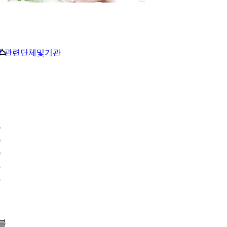
스
실
관련단체및기관
9
9
9
3
3
블