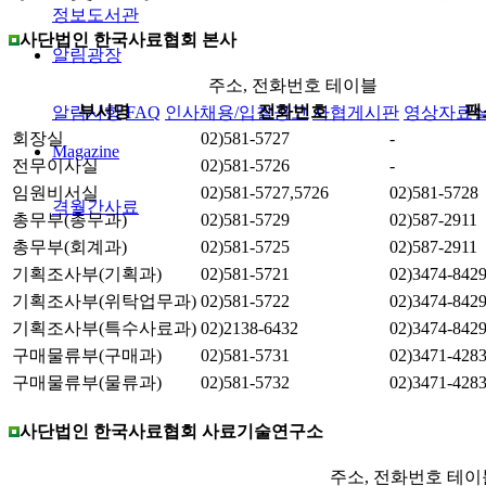
정보도서관
사단법인 한국사료협회 본사
알림광장
주소, 전화번호 테이블
부서명
전화번호
팩
알림사항
FAQ
인사채용/입찰공고
사협게시판
영상자료
회장실
02)581-5727
-
Magazine
전무이사실
02)581-5726
-
임원비서실
02)581-5727,5726
02)581-5728
격월간사료
총무부(총무과)
02)581-5729
02)587-2911
총무부(회계과)
02)581-5725
02)587-2911
기획조사부(기획과)
02)581-5721
02)3474-842
기획조사부(위탁업무과)
02)581-5722
02)3474-842
기획조사부(특수사료과)
02)2138-6432
02)3474-842
구매물류부(구매과)
02)581-5731
02)3471-428
구매물류부(물류과)
02)581-5732
02)3471-428
사단법인 한국사료협회 사료기술연구소
주소, 전화번호 테이