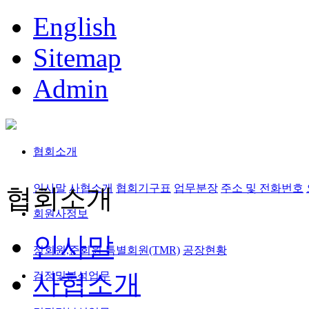
English
Sitemap
Admin
협회소개
인사말
사협소개
협회기구표
업무분장
주소 및 전화번호
협회소개
회원사정보
인사말
정회원,준회원
특별회원(TMR)
공장현황
사협소개
검정및분석업무