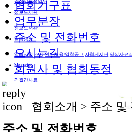
검정및분석업무
협회기구표
정보도서관
업무분장
정보도서관
주소 및 전화번호
알림광장
오시는길
알림사항
FAQ
인사채용/입찰공고
사협게시판
영상자료
Magazine
회원사 및 협회동정
격월간사료
협회소개 >
주소 및
주소 및 전화번호