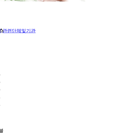
스
실
관련단체및기관
9
9
9
3
3
블