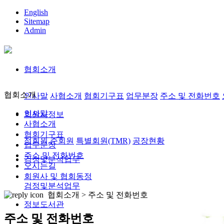
English
Sitemap
Admin
협회소개
협회소개
인사말
사협소개
협회기구표
업무분장
주소 및 전화번호
인사말
회원사정보
사협소개
협회기구표
정회원,준회원
특별회원(TMR)
공장현황
업무분장
주소 및 전화번호
검정및분석업무
오시는길
회원사 및 협회동정
검정및분석업무
협회소개 >
주소 및 전화번호
정보도서관
주소 및 전화번호