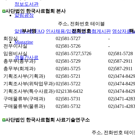
정보도서관
사단법인 한국사료협회 본사
알림광장
주소, 전화번호 테이블
부서명
전화번호
팩
알림사항
FAQ
인사채용/입찰공고
사협게시판
영상자료
회장실
02)581-5727
-
Magazine
전무이사실
02)581-5726
-
임원비서실
02)581-5727,5726
02)581-5728
격월간사료
총무부(총무과)
02)581-5729
02)587-2911
총무부(회계과)
02)581-5725
02)587-2911
기획조사부(기획과)
02)581-5721
02)3474-842
기획조사부(위탁업무과)
02)581-5722
02)3474-842
기획조사부(특수사료과)
02)2138-6432
02)3474-842
구매물류부(구매과)
02)581-5731
02)3471-428
구매물류부(물류과)
02)581-5732
02)3471-428
사단법인 한국사료협회 사료기술연구소
주소, 전화번호 테이