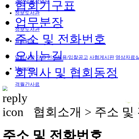
검정및분석업무
협회기구표
정보도서관
업무분장
정보도서관
주소 및 전화번호
알림광장
오시는길
알림사항
FAQ
인사채용/입찰공고
사협게시판
영상자료
Magazine
회원사 및 협회동정
격월간사료
협회소개 >
주소 및
주소 및 전화번호