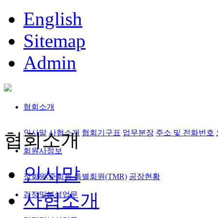
English
Sitemap
Admin
협회소개
인사말
사협소개
협회기구표
업무분장
주소 및 전화번호
협회소개
회원사정보
인사말
정회원,준회원
특별회원(TMR)
공장현황
사협소개
검정및분석업무