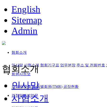
English
Sitemap
Admin
협회소개
인사말
사협소개
협회기구표
업무분장
주소 및 전화번호
협회소개
회원사정보
인사말
정회원,준회원
특별회원(TMR)
공장현황
사협소개
검정및분석업무