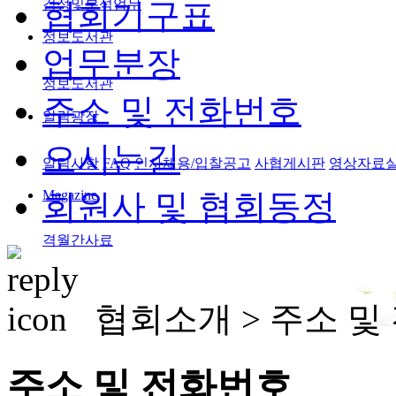
검정및분석업무
협회기구표
정보도서관
업무분장
정보도서관
주소 및 전화번호
알림광장
오시는길
알림사항
FAQ
인사채용/입찰공고
사협게시판
영상자료
Magazine
회원사 및 협회동정
격월간사료
협회소개 >
주소 및
주소 및 전화번호