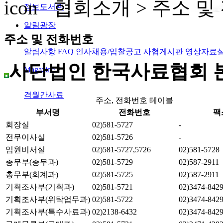
협회소개 >
주소 및
정보도서관
알림광장
주소 및 전화번호
알림사항
FAQ
인사채용/입찰공고
사협게시판
영상자료
사단법인 한국사료협회 
Magazine
격월간사료
주소, 전화번호 테이블
부서명
전화번호
팩
회장실
02)581-5727
-
전무이사실
02)581-5726
-
임원비서실
02)581-5727,5726
02)581-5728
총무부(총무과)
02)581-5729
02)587-2911
총무부(회계과)
02)581-5725
02)587-2911
기획조사부(기획과)
02)581-5721
02)3474-842
기획조사부(위탁업무과)
02)581-5722
02)3474-842
기획조사부(특수사료과)
02)2138-6432
02)3474-842