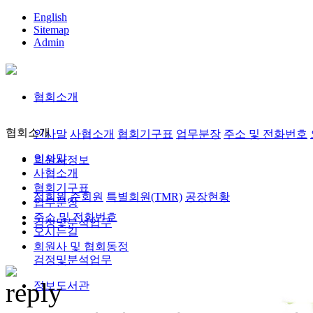
English
Sitemap
Admin
협회소개
협회소개
인사말
사협소개
협회기구표
업무분장
주소 및 전화번호
인사말
회원사정보
사협소개
협회기구표
정회원,준회원
특별회원(TMR)
공장현황
업무분장
주소 및 전화번호
검정및분석업무
오시는길
회원사 및 협회동정
검정및분석업무
정보도서관