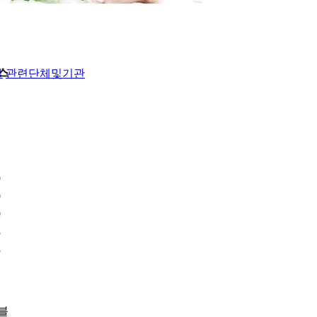
스
실
관련단체및기관
9
9
9
3
3
블