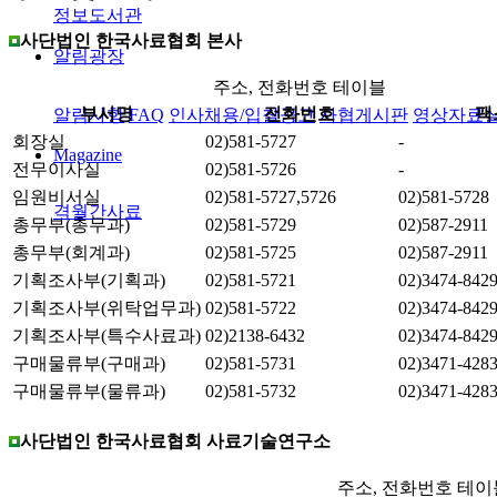
정보도서관
사단법인 한국사료협회 본사
알림광장
주소, 전화번호 테이블
부서명
전화번호
팩
알림사항
FAQ
인사채용/입찰공고
사협게시판
영상자료
회장실
02)581-5727
-
Magazine
전무이사실
02)581-5726
-
임원비서실
02)581-5727,5726
02)581-5728
격월간사료
총무부(총무과)
02)581-5729
02)587-2911
총무부(회계과)
02)581-5725
02)587-2911
기획조사부(기획과)
02)581-5721
02)3474-842
기획조사부(위탁업무과)
02)581-5722
02)3474-842
기획조사부(특수사료과)
02)2138-6432
02)3474-842
구매물류부(구매과)
02)581-5731
02)3471-428
구매물류부(물류과)
02)581-5732
02)3471-428
사단법인 한국사료협회 사료기술연구소
주소, 전화번호 테이