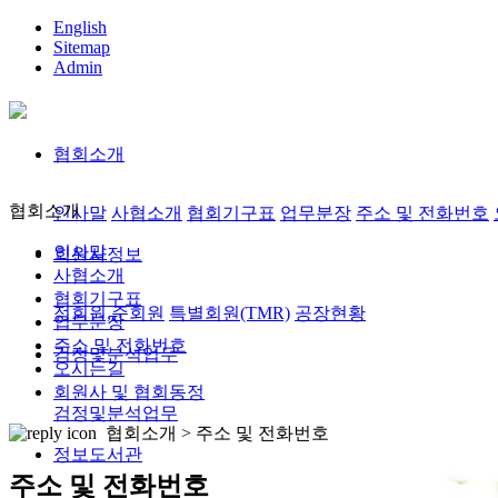
English
Sitemap
Admin
협회소개
협회소개
인사말
사협소개
협회기구표
업무분장
주소 및 전화번호
인사말
회원사정보
사협소개
협회기구표
정회원,준회원
특별회원(TMR)
공장현황
업무분장
주소 및 전화번호
검정및분석업무
오시는길
회원사 및 협회동정
검정및분석업무
협회소개 >
주소 및 전화번호
정보도서관
주소 및 전화번호