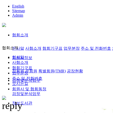
English
Sitemap
Admin
협회소개
협회소개
인사말
사협소개
협회기구표
업무분장
주소 및 전화번호
인사말
회원사정보
사협소개
협회기구표
정회원,준회원
특별회원(TMR)
공장현황
업무분장
주소 및 전화번호
검정및분석업무
오시는길
회원사 및 협회동정
검정및분석업무
정보도서관