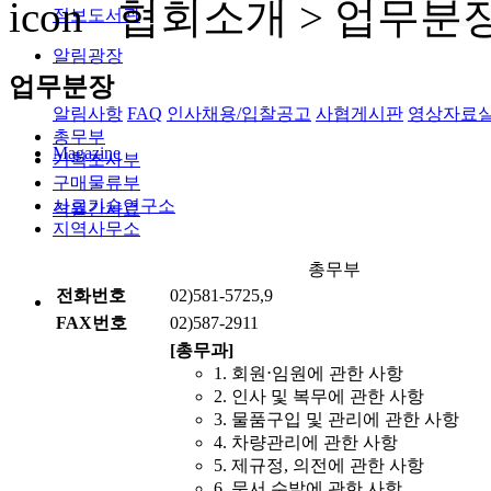
협회소개 >
업무분
정보도서관
알림광장
업무분장
알림사항
FAQ
인사채용/입찰공고
사협게시판
영상자료
총무부
Magazine
기획조사부
구매물류부
사료기술연구소
격월간사료
지역사무소
총무부
전화번호
02)581-5725,9
FAX번호
02)587-2911
[총무과]
1. 회원⋅임원에 관한 사항
2. 인사 및 복무에 관한 사항
3. 물품구입 및 관리에 관한 사항
4. 차량관리에 관한 사항
5. 제규정, 의전에 관한 사항
6. 문서 수발에 관한 사항