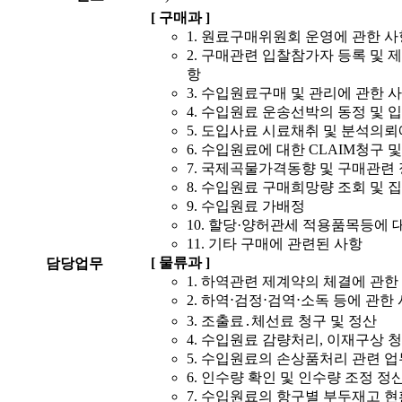
[ 구매과 ]
1. 원료구매위원회 운영에 관한 사
2. 구매관련 입찰참가자 등록 및 
항
3. 수입원료구매 및 관리에 관한 
4. 수입원료 운송선박의 동정 및 
5. 도입사료 시료채취 및 분석의뢰
6. 수입원료에 대한 CLAIM청구 
7. 국제곡물가격동향 및 구매관련
8. 수입원료 구매희망량 조회 및 
9. 수입원료 가배정
10. 할당·양허관세 적용품목등에
11. 기타 구매에 관련된 사항
[ 물류과 ]
담당업무
1. 하역관련 제계약의 체결에 관한
2. 하역⋅검정⋅검역⋅소독 등에 관한
3. 조출료․체선료 청구 및 정산
4. 수입원료 감량처리, 이재구상 청
5. 수입원료의 손상품처리 관련 업
6. 인수량 확인 및 인수량 조정 정
7. 수입원료의 항구별 부두재고 현