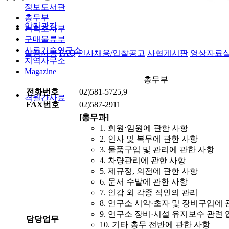
정보도서관
총무부
알림광장
기획조사부
구매물류부
사료기술연구소
알림사항
FAQ
인사채용/입찰공고
사협게시판
영상자료
지역사무소
Magazine
총무부
전화번호
02)581-5725,9
격월간사료
FAX번호
02)587-2911
[총무과]
1. 회원⋅임원에 관한 사항
2. 인사 및 복무에 관한 사항
3. 물품구입 및 관리에 관한 사항
4. 차량관리에 관한 사항
5. 제규정, 의전에 관한 사항
6. 문서 수발에 관한 사항
7. 인감 외 각종 직인의 관리
8. 연구소 시약·초자 및 장비구입에 
9. 연구소 장비·시설 유지보수 관련 
담당업무
10. 기타 총무 전반에 관한 사항