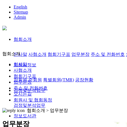
English
Sitemap
Admin
협회소개
협회소개
인사말
사협소개
협회기구표
업무분장
주소 및 전화번호
인사말
회원사정보
사협소개
협회기구표
정회원,준회원
특별회원(TMR)
공장현황
업무분장
주소 및 전화번호
검정및분석업무
오시는길
회원사 및 협회동정
검정및분석업무
협회소개 >
업무분장
정보도서관
업무분장