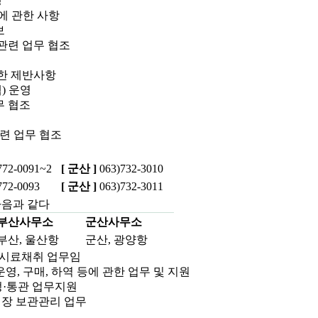
행
영에 관한 사항
보
 관련 업무 협조
관한 제반사항
) 운영
무 협조
관련 업무 협조
772-0091~2
[ 군산 ]
063)732-3010
772-0093
[ 군산 ]
063)732-3011
다음과 같다
부산사무소
군산사무소
부산, 울산항
군산, 광양항
 시료채취 업무임
운영, 구매, 하역 등에 관한 업무 및 지원
정·통관 업무지원
적장 보관관리 업무