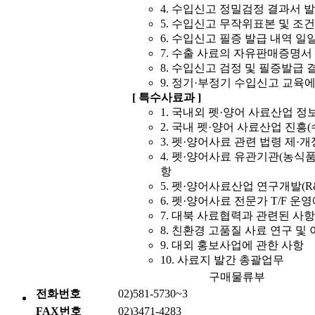
4. 수입신고 정밀검정 결과서 
5. 수입신고 무작위표본 및 조
6. 수입신고 필증 발급 내역 일
7. 수출 사료의 자유판매증명서
8. 수입신고 검정 및 필증발급
9. 정기·부정기 수입신고 교육에
[ 특수사료과 ]
1. 국내외 펫·양어 사료산업 
2. 국내 펫·양어 사료산업 진흥
3. 펫·양어사료 관련 법령 제·
4. 펫·양어사료 유관기관(농식품
항
5. 펫·양어사료산업 연구개발(R
6. 펫·양어사료 전문가 T/F 운
7. 대북 사료협력과 관련된 사항
8. 친환경 고품질 사료 연구 및
9. 대외 홍보사업에 관한 사항
10. 사료지 발간 총괄업무
구매물류부
전화번호
02)581-5730~3
FAX번호
02)3471-4283