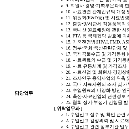
9. 회원사 경영⋅기획부문과의 
10. 사료관련 관계법규의 개정 
11. 위원회(R&D등) 및 사료법령
12. 할당⋅양허관세 적용품목의 
13. 국내산 원료배정에 관한 사
14. FTA 등 국제협약 발효에 
15. 가축전염병(HPAI, FMD, 
16. 정부⋅국회⋅축산관련단체 
17. 국제곡물수급 및 가격동향 
18. 사료원료의 수급 및 가격동
19. 사료 유통체계 및 가격조사
20. 사료산업 및 회원사 경영상
21. 조사연구 용역사업의 위촉 
22. 국내 사료자원의 조사 및 
23. 수입원료의 다양화 방안 연
담당업무
24. 축산⋅사료산업의 관련정보 
25. 협회 정기⋅부정기 간행물 
[ 위탁업무과 ]
1. 수입신고 접수 및 확인 관련
2. 수입신고 검정의뢰 및 시료
3. 수입신고 관련 정부기관 업