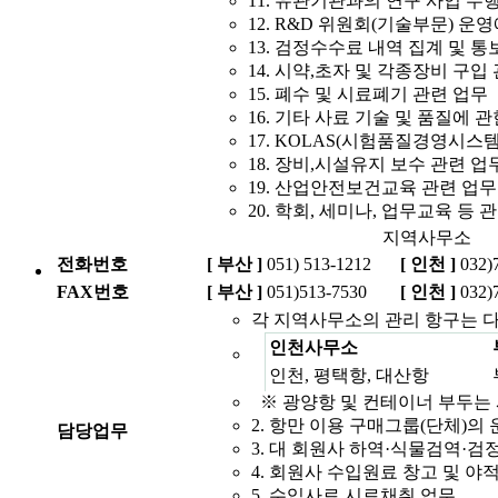
11. 유관기관과의 연구 사업 수
12. R&D 위원회(기술부문) 운
13. 검정수수료 내역 집계 및 통
14. 시약,초자 및 각종장비 구입
15. 폐수 및 시료폐기 관련 업무
16. 기타 사료 기술 및 품질에 
17. KOLAS(시험품질경영시스템
18. 장비,시설유지 보수 관련 업
19. 산업안전보건교육 관련 업무
20. 학회, 세미나, 업무교육 등 
지역사무소
전화번호
[ 부산 ]
051) 513-1212
[ 인천 ]
032)
FAX번호
[ 부산 ]
051)513-7530
[ 인천 ]
032)
각 지역사무소의 관리 항구는 
인천사무소
인천, 평택항, 대산항
※ 광양항 및 컨테이너 부두는
2. 항만 이용 구매그룹(단체)의 
담당업무
3. 대 회원사 하역·식물검역·검
4. 회원사 수입원료 창고 및 야
5. 수입사료 시료채취 업무