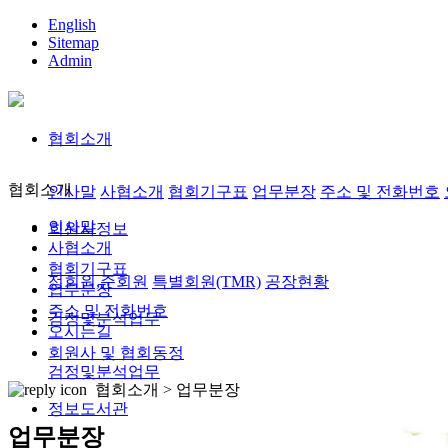
English
Sitemap
Admin
협회소개
협회소개
인사말
사협소개
협회기구표
업무분장
주소 및 전화번호
인사말
회원사정보
사협소개
협회기구표
정회원,준회원
특별회원(TMR)
공장현황
업무분장
주소 및 전화번호
검정및분석업무
오시는길
회원사 및 협회동정
검정및분석업무
협회소개 >
업무분장
정보도서관
업무분장