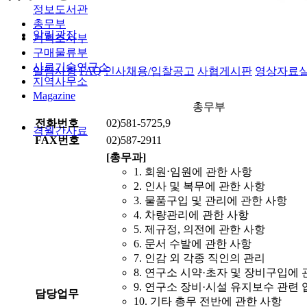
정보도서관
총무부
알림광장
기획조사부
구매물류부
사료기술연구소
알림사항
FAQ
인사채용/입찰공고
사협게시판
영상자료
지역사무소
Magazine
총무부
전화번호
02)581-5725,9
격월간사료
FAX번호
02)587-2911
[총무과]
1. 회원⋅임원에 관한 사항
2. 인사 및 복무에 관한 사항
3. 물품구입 및 관리에 관한 사항
4. 차량관리에 관한 사항
5. 제규정, 의전에 관한 사항
6. 문서 수발에 관한 사항
7. 인감 외 각종 직인의 관리
8. 연구소 시약·초자 및 장비구입에 
9. 연구소 장비·시설 유지보수 관련 
담당업무
10. 기타 총무 전반에 관한 사항