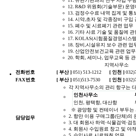
11. 유관기관과의 연구 사업 수
12. R&D 위원회(기술부문) 운
13. 검정수수료 내역 집계 및 통
14. 시약,초자 및 각종장비 구입
15. 폐수 및 시료폐기 관련 업무
16. 기타 사료 기술 및 품질에 
17. KOLAS(시험품질경영시스템
18. 장비,시설유지 보수 관련 업
19. 산업안전보건교육 관련 업무
20. 학회, 세미나, 업무교육 등 
지역사무소
전화번호
[ 부산 ]
051) 513-1212
[ 인천 ]
032)
FAX번호
[ 부산 ]
051)513-7530
[ 인천 ]
032)
각 지역사무소의 관리 항구는 
인천사무소
인천, 평택항, 대산항
※ 광양항 및 컨테이너 부두는
2. 항만 이용 구매그룹(단체)의 
담당업무
3. 대 회원사 하역·식물검역·검
4. 회원사 수입원료 창고 및 야
5. 수입사료 시료채취 업무