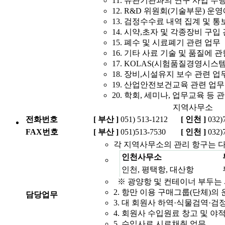
11. 유관기관과의 연구 사업 수
12. R&D 위원회(기술부문) 운
13. 검정수수료 내역 집계 및 통
14. 시약,초자 및 각종장비 구입
15. 폐수 및 시료폐기 관련 업무
16. 기타 사료 기술 및 품질에 
17. KOLAS(시험품질경영시스템
18. 장비,시설유지 보수 관련 업
19. 산업안전보건교육 관련 업무
20. 학회, 세미나, 업무교육 등 
지역사무소
전화번호
[ 부산 ]
051) 513-1212
[ 인천 ]
032)
FAX번호
[ 부산 ]
051)513-7530
[ 인천 ]
032)
각 지역사무소의 관리 항구는 
인천사무소
인천, 평택항, 대산항
※ 광양항 및 컨테이너 부두는
2. 항만 이용 구매그룹(단체)의 
담당업무
3. 대 회원사 하역·식물검역·검
4. 회원사 수입원료 창고 및 야
5. 수입사료 시료채취 업무