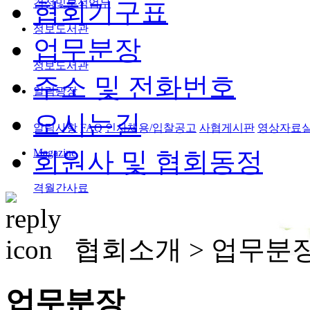
검정및분석업무
협회기구표
정보도서관
업무분장
정보도서관
주소 및 전화번호
알림광장
오시는길
알림사항
FAQ
인사채용/입찰공고
사협게시판
영상자료
Magazine
회원사 및 협회동정
격월간사료
협회소개 >
업무분
업무분장