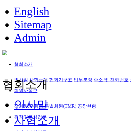
English
Sitemap
Admin
협회소개
인사말
사협소개
협회기구표
업무분장
주소 및 전화번호
협회소개
회원사정보
인사말
정회원,준회원
특별회원(TMR)
공장현황
사협소개
검정및분석업무