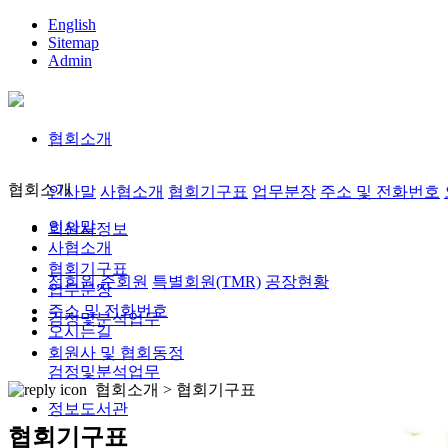
English
Sitemap
Admin
협회소개
협회소개
인사말
사협소개
협회기구표
업무분장
주소 및 전화번호
인사말
회원사정보
사협소개
협회기구표
정회원,준회원
특별회원(TMR)
공장현황
업무분장
주소 및 전화번호
검정및분석업무
오시는길
회원사 및 협회동정
검정및분석업무
협회소개 >
협회기구표
정보도서관
협회기구표