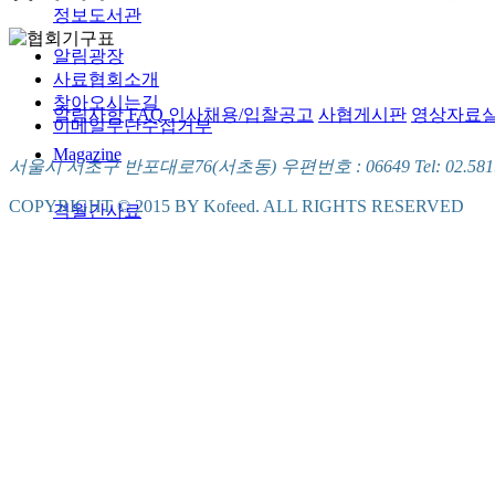
정보도서관
알림광장
사료협회소개
찾아오시는길
알림사항
FAQ
인사채용/입찰공고
사협게시판
영상자료
이메일무단수집거부
Magazine
서울시 서초구 반포대로76(서초동) 우편번호 : 06649 Tel: 02.581.5721
COPYRIGHT © 2015 BY Kofeed. ALL RIGHTS RESERVED
격월간사료