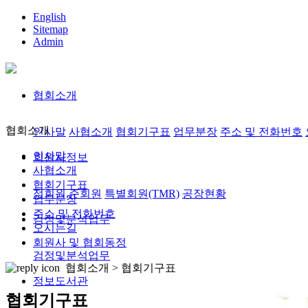
English
Sitemap
Admin
협회소개
협회소개
인사말
사협소개
협회기구표
업무분장
주소 및 전화번호
인사말
회원사정보
사협소개
협회기구표
정회원,준회원
특별회원(TMR)
공장현황
업무분장
주소 및 전화번호
검정및분석업무
오시는길
회원사 및 협회동정
검정및분석업무
협회소개 >
협회기구표
정보도서관
협회기구표