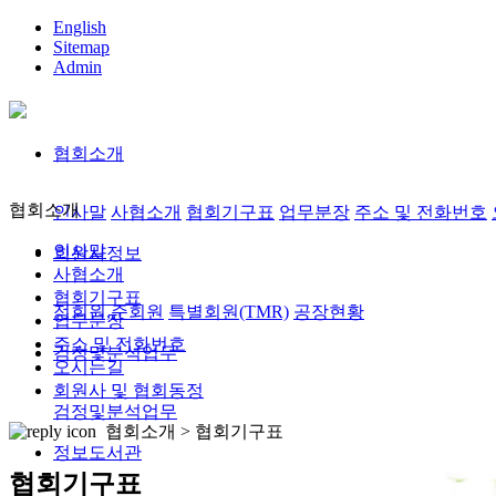
English
Sitemap
Admin
협회소개
협회소개
인사말
사협소개
협회기구표
업무분장
주소 및 전화번호
인사말
회원사정보
사협소개
협회기구표
정회원,준회원
특별회원(TMR)
공장현황
업무분장
주소 및 전화번호
검정및분석업무
오시는길
회원사 및 협회동정
검정및분석업무
협회소개 >
협회기구표
정보도서관
협회기구표