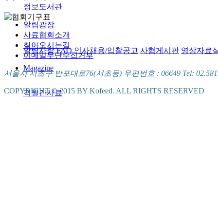
정보도서관
알림광장
사료협회소개
찾아오시는길
알림사항
FAQ
인사채용/입찰공고
사협게시판
영상자료
이메일무단수집거부
Magazine
서울시 서초구 반포대로76(서초동) 우편번호 : 06649 Tel: 02.581.5721
COPYRIGHT © 2015 BY Kofeed. ALL RIGHTS RESERVED
격월간사료