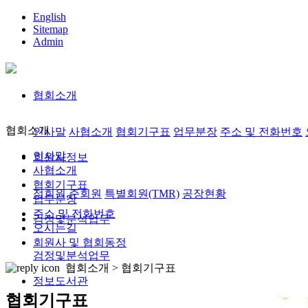
English
Sitemap
Admin
협회소개
협회소개
인사말
사협소개
협회기구표
업무분장
주소 및 전화번호
인사말
회원사정보
사협소개
협회기구표
정회원,준회원
특별회원(TMR)
공장현황
업무분장
주소 및 전화번호
검정및분석업무
오시는길
회원사 및 협회동정
검정및분석업무
협회소개 >
협회기구표
정보도서관
협회기구표