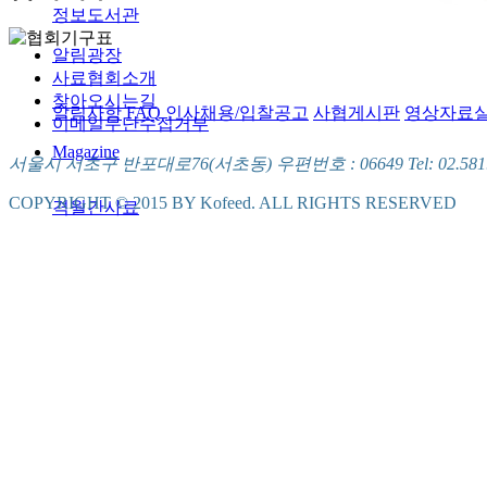
정보도서관
알림광장
사료협회소개
찾아오시는길
알림사항
FAQ
인사채용/입찰공고
사협게시판
영상자료
이메일무단수집거부
Magazine
서울시 서초구 반포대로76(서초동) 우편번호 : 06649 Tel: 02.581.5721
COPYRIGHT © 2015 BY Kofeed. ALL RIGHTS RESERVED
격월간사료