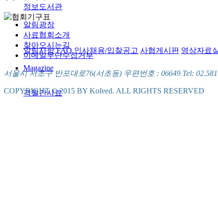
정보도서관
알림광장
사료협회소개
찾아오시는길
알림사항
FAQ
인사채용/입찰공고
사협게시판
영상자료
이메일무단수집거부
Magazine
서울시 서초구 반포대로76(서초동) 우편번호 : 06649 Tel: 02.581.5721
COPYRIGHT © 2015 BY Kofeed. ALL RIGHTS RESERVED
격월간사료