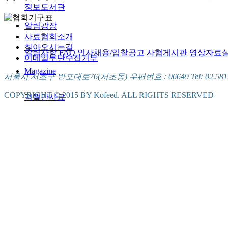
정보도서관
알림광장
사료협회소개
찾아오시는길
알림사항
FAQ
인사채용/입찰공고
사협게시판
영상자료
이메일무단수집거부
Magazine
서울시 서초구 반포대로76(서초동) 우편번호 : 06649 Tel: 02.581.5721
COPYRIGHT © 2015 BY Kofeed. ALL RIGHTS RESERVED
격월간사료