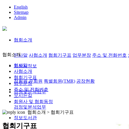
English
Sitemap
Admin
협회소개
협회소개
인사말
사협소개
협회기구표
업무분장
주소 및 전화번호
인사말
회원사정보
사협소개
협회기구표
정회원,준회원
특별회원(TMR)
공장현황
업무분장
주소 및 전화번호
검정및분석업무
오시는길
회원사 및 협회동정
검정및분석업무
협회소개 >
협회기구표
정보도서관
협회기구표