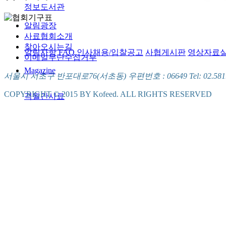
정보도서관
알림광장
사료협회소개
찾아오시는길
알림사항
FAQ
인사채용/입찰공고
사협게시판
영상자료
이메일무단수집거부
Magazine
서울시 서초구 반포대로76(서초동) 우편번호 : 06649 Tel: 02.581.5721
COPYRIGHT © 2015 BY Kofeed. ALL RIGHTS RESERVED
격월간사료