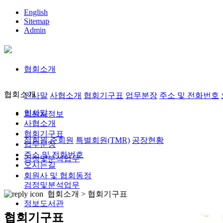
English
Sitemap
Admin
협회소개
협회소개
인사말
사협소개
협회기구표
업무분장
주소 및 전화번호
인사말
회원사정보
사협소개
협회기구표
정회원,준회원
특별회원(TMR)
공장현황
업무분장
주소 및 전화번호
검정및분석업무
오시는길
회원사 및 협회동정
검정및분석업무
협회소개 >
협회기구표
정보도서관
협회기구표