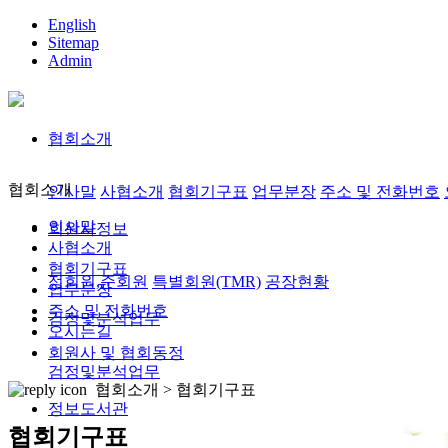
English
Sitemap
Admin
협회소개
협회소개
인사말
사협소개
협회기구표
업무분장
주소 및 전화번호
인사말
회원사정보
사협소개
협회기구표
정회원,준회원
특별회원(TMR)
공장현황
업무분장
주소 및 전화번호
검정및분석업무
오시는길
회원사 및 협회동정
검정및분석업무
협회소개 >
협회기구표
정보도서관
협회기구표