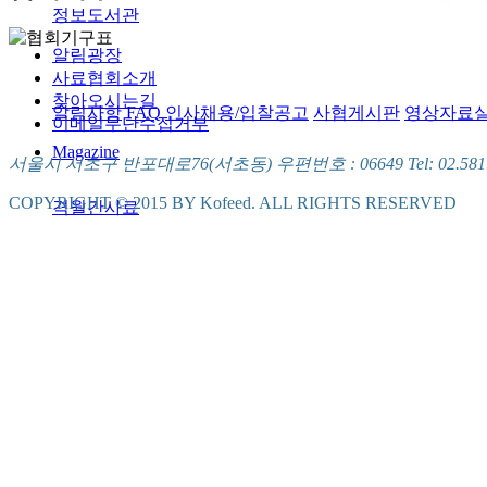
정보도서관
알림광장
사료협회소개
찾아오시는길
알림사항
FAQ
인사채용/입찰공고
사협게시판
영상자료
이메일무단수집거부
Magazine
서울시 서초구 반포대로76(서초동) 우편번호 : 06649 Tel: 02.581.5721
COPYRIGHT © 2015 BY Kofeed. ALL RIGHTS RESERVED
격월간사료