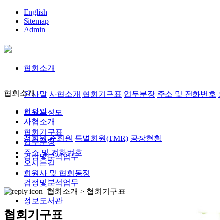
English
Sitemap
Admin
협회소개
협회소개
인사말
사협소개
협회기구표
업무분장
주소 및 전화번호
인사말
회원사정보
사협소개
협회기구표
정회원,준회원
특별회원(TMR)
공장현황
업무분장
주소 및 전화번호
검정및분석업무
오시는길
회원사 및 협회동정
검정및분석업무
협회소개 >
협회기구표
정보도서관
협회기구표