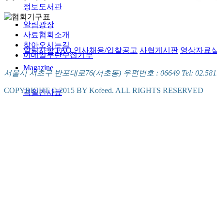
정보도서관
알림광장
사료협회소개
찾아오시는길
알림사항
FAQ
인사채용/입찰공고
사협게시판
영상자료
이메일무단수집거부
Magazine
서울시 서초구 반포대로76(서초동) 우편번호 : 06649 Tel: 02.581.5721
COPYRIGHT © 2015 BY Kofeed. ALL RIGHTS RESERVED
격월간사료