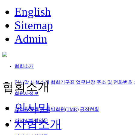
English
Sitemap
Admin
협회소개
인사말
사협소개
협회기구표
업무분장
주소 및 전화번호
협회소개
회원사정보
인사말
정회원,준회원
특별회원(TMR)
공장현황
사협소개
검정및분석업무