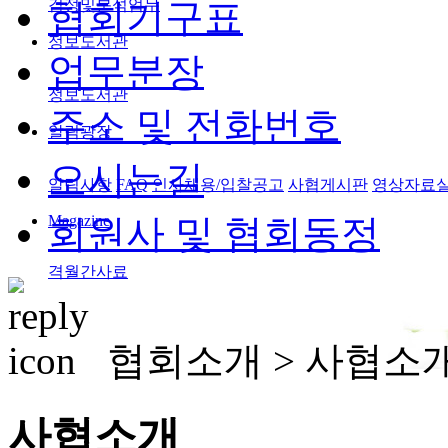
검정및분석업무
협회기구표
정보도서관
업무분장
정보도서관
주소 및 전화번호
알림광장
오시는길
알림사항
FAQ
인사채용/입찰공고
사협게시판
영상자료
Magazine
회원사 및 협회동정
격월간사료
협회소개 >
사협소
사협소개