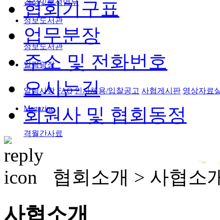
검정및분석업무
협회기구표
정보도서관
업무분장
정보도서관
주소 및 전화번호
알림광장
오시는길
알림사항
FAQ
인사채용/입찰공고
사협게시판
영상자료
Magazine
회원사 및 협회동정
격월간사료
협회소개 >
사협소
사협소개