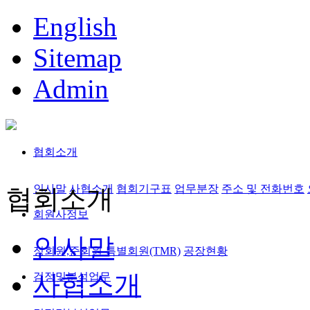
English
Sitemap
Admin
협회소개
인사말
사협소개
협회기구표
업무분장
주소 및 전화번호
협회소개
회원사정보
인사말
정회원,준회원
특별회원(TMR)
공장현황
사협소개
검정및분석업무