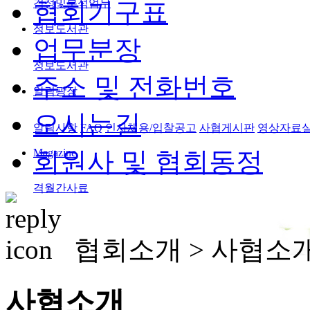
검정및분석업무
협회기구표
정보도서관
업무분장
정보도서관
주소 및 전화번호
알림광장
오시는길
알림사항
FAQ
인사채용/입찰공고
사협게시판
영상자료
Magazine
회원사 및 협회동정
격월간사료
협회소개 >
사협소
사협소개