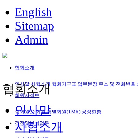
English
Sitemap
Admin
협회소개
인사말
사협소개
협회기구표
업무분장
주소 및 전화번호
협회소개
회원사정보
인사말
정회원,준회원
특별회원(TMR)
공장현황
사협소개
검정및분석업무