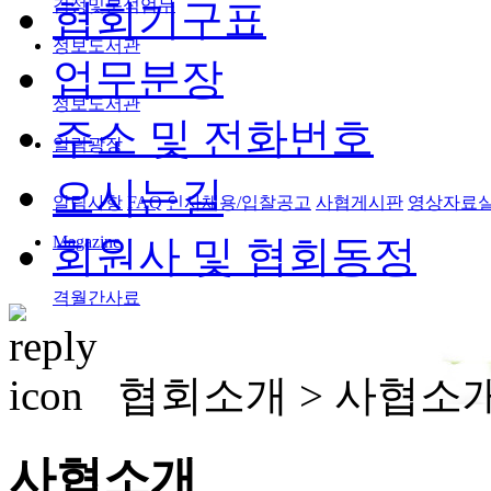
검정및분석업무
협회기구표
정보도서관
업무분장
정보도서관
주소 및 전화번호
알림광장
오시는길
알림사항
FAQ
인사채용/입찰공고
사협게시판
영상자료
Magazine
회원사 및 협회동정
격월간사료
협회소개 >
사협소
사협소개