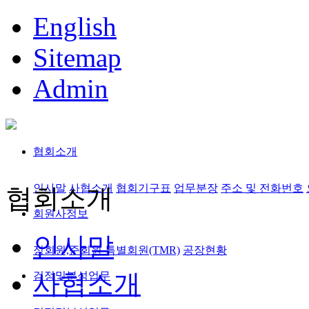
English
Sitemap
Admin
협회소개
인사말
사협소개
협회기구표
업무분장
주소 및 전화번호
협회소개
회원사정보
인사말
정회원,준회원
특별회원(TMR)
공장현황
사협소개
검정및분석업무