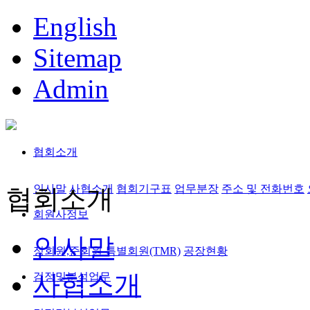
English
Sitemap
Admin
협회소개
인사말
사협소개
협회기구표
업무분장
주소 및 전화번호
협회소개
회원사정보
인사말
정회원,준회원
특별회원(TMR)
공장현황
사협소개
검정및분석업무