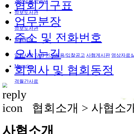
검정및분석업무
협회기구표
정보도서관
업무분장
정보도서관
주소 및 전화번호
알림광장
오시는길
알림사항
FAQ
인사채용/입찰공고
사협게시판
영상자료
Magazine
회원사 및 협회동정
격월간사료
협회소개 >
사협소
사협소개