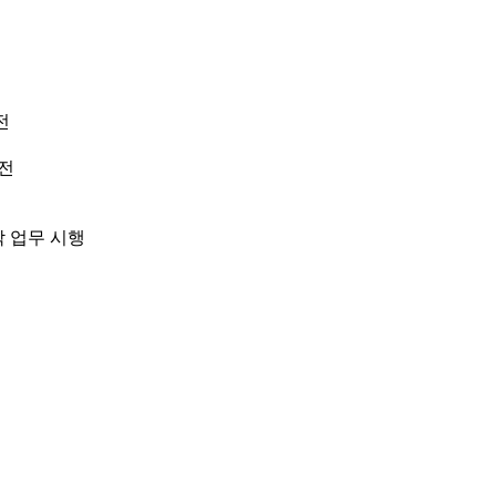
전
이전
탁 업무 시행