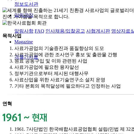
정보도서관
알림광장
알림사항
FAQ
인사채용/입찰공고
사협게시판
영상자료
목적사업
Magazine
사료가공업의 기술증진과 품질향상의 도모
사료가공업에 관한 조사연구 홍보 및 출판물 간행
격월간사료
원료 공동구입 및 이와 관련된 사업
사료가공업에 필요한 융자알선
정부기관으로부터 제시된 대행사무
사료산업을 위한 사료기술연구소 설치 운영
기타 본회의 목적달성에 필요하다고 인정하는 사업
연혁
1961. 7
사단법인 한국배합사료공업협회 설립(민법 제 32조