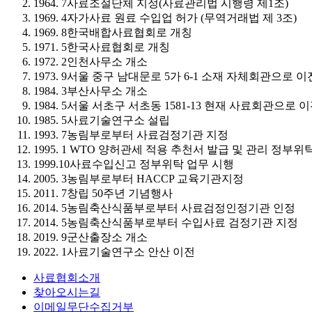
1964. 7
사료조절단체 지정(사료관리법 시행령 제1조)
1969. 4
자가사료 원료 수입업 허가 (무역거래법 제 3조)
1969. 8
한국배합사료협회로 개칭
1971. 5
한국사료협회로 개칭
1972. 2
인천사무소 개소
1973. 9
서울 중구 남대문로 5가 6-1 소재 자체회관으로 이
1984. 3
부산사무소 개소
1984. 5
서울 서초구 서초동 1581-13 현재 사료회관으로 
1985. 5
사료기술연구소 설립
1993. 7
농림부로부터 사료검정기관 지정
1995. 1
WTO 양허관세 적용 추천서 발급 및 관리 정부위
1999.10
사료수입신고 정부위탁 업무 시행
2005. 3
농림부로부터 HACCP 교육기관지정
2011. 7
창립 50주년 기념행사
2014. 5
농림축산식품부로부터 사료검정인정기관 인정
2014. 5
농림축산식품부로부터 수입사료 검정기관 지정
2019. 9
군산출장소 개소
2022. 1
사료기술연구소 안산 이전
사료협회소개
찾아오시는길
이메일무단수집거부