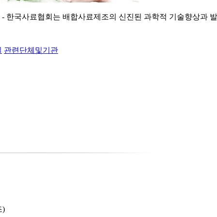
실
관련단체및기관
)