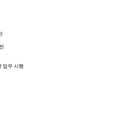
전
이전
탁 업무 시행