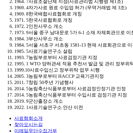
1964. 7
사료조절단체 지정(사료관리법 시행령 제1조)
1969. 4
자가사료 원료 수입업 허가 (무역거래법 제 3조)
1969. 8
한국배합사료협회로 개칭
1971. 5
한국사료협회로 개칭
1972. 2
인천사무소 개소
1973. 9
서울 중구 남대문로 5가 6-1 소재 자체회관으로 이
1984. 3
부산사무소 개소
1984. 5
서울 서초구 서초동 1581-13 현재 사료회관으로 
1985. 5
사료기술연구소 설립
1993. 7
농림부로부터 사료검정기관 지정
1995. 1
WTO 양허관세 적용 추천서 발급 및 관리 정부위
1999.10
사료수입신고 정부위탁 업무 시행
2005. 3
농림부로부터 HACCP 교육기관지정
2011. 7
창립 50주년 기념행사
2014. 5
농림축산식품부로부터 사료검정인정기관 인정
2014. 5
농림축산식품부로부터 수입사료 검정기관 지정
2019. 9
군산출장소 개소
2022. 1
사료기술연구소 안산 이전
사료협회소개
찾아오시는길
이메일무단수집거부