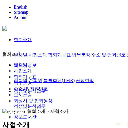
English
Sitemap
Admin
협회소개
협회소개
인사말
사협소개
협회기구표
업무분장
주소 및 전화번호
인사말
회원사정보
사협소개
협회기구표
정회원,준회원
특별회원(TMR)
공장현황
업무분장
주소 및 전화번호
검정및분석업무
오시는길
회원사 및 협회동정
검정및분석업무
협회소개 >
사협소개
정보도서관
사협소개