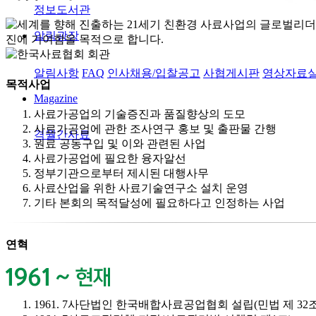
정보도서관
알림광장
알림사항
FAQ
인사채용/입찰공고
사협게시판
영상자료
목적사업
Magazine
사료가공업의 기술증진과 품질향상의 도모
사료가공업에 관한 조사연구 홍보 및 출판물 간행
격월간사료
원료 공동구입 및 이와 관련된 사업
사료가공업에 필요한 융자알선
정부기관으로부터 제시된 대행사무
사료산업을 위한 사료기술연구소 설치 운영
기타 본회의 목적달성에 필요하다고 인정하는 사업
연혁
1961. 7
사단법인 한국배합사료공업협회 설립(민법 제 32조