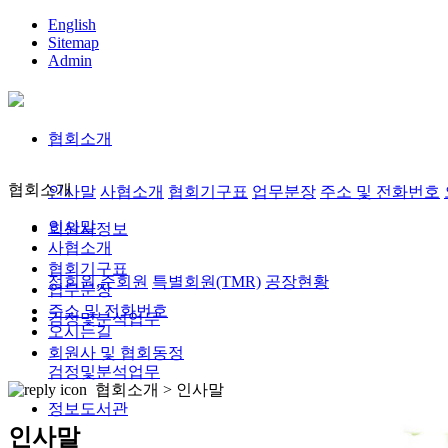
English
Sitemap
Admin
협회소개
협회소개
인사말
사협소개
협회기구표
업무분장
주소 및 전화번호
인사말
회원사정보
사협소개
협회기구표
정회원,준회원
특별회원(TMR)
공장현황
업무분장
주소 및 전화번호
검정및분석업무
오시는길
회원사 및 협회동정
검정및분석업무
협회소개 >
인사말
정보도서관
인사말