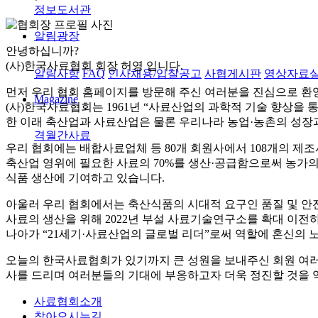
정보도서관
알림광장
안녕하십니까?
(사)한국사료협회 회장 허영
입니다.
알림사항
FAQ
인사채용/입찰공고
사협게시판
영상자료
먼저 우리 협회 홈페이지를 방문해 주신 여러분을 진심으로 환
Magazine
(사)한국사료협회는 1961년 “사료산업의 과학적 기술 향상을 
한 이래 축산업과 사료산업은 물론 우리나라 농업·농촌의 성장과
격월간사료
우리 협회에는 배합사료업체 등 80개 회원사에서 108개의 제
축산업 영위에 필요한 사료의 70%를 생산·공급함으로써 농가
식품 생산에 기여하고 있습니다.
아울러 우리 협회에서는 축산식품의 시대적 요구인 품질 및 안
사료의 생산을 위해 2022년 부설 사료기술연구소를 확대 이
나아가 “21세기·사료산업의 글로벌 리더”로써 역할에 혼신의 
오늘의 한국사료협회가 있기까지 큰 성원을 보내주신 회원 여
사를 드리며 여러분들의 기대에 부응하고자 더욱 정진할 것을 
사료협회소개
찾아오시는길