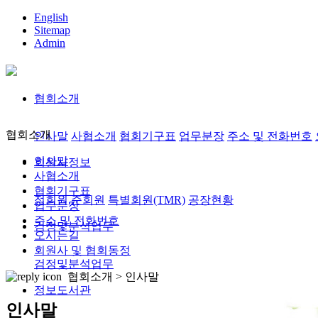
English
Sitemap
Admin
협회소개
협회소개
인사말
사협소개
협회기구표
업무분장
주소 및 전화번호
인사말
회원사정보
사협소개
협회기구표
정회원,준회원
특별회원(TMR)
공장현황
업무분장
주소 및 전화번호
검정및분석업무
오시는길
회원사 및 협회동정
검정및분석업무
협회소개 >
인사말
정보도서관
인사말