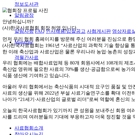
정보도서관
알림광장
안녕하십니까?
(사)한국사료협회 회장 허영
입니다.
알림사항
FAQ
인사채용/입찰공고
사협게시판
영상자료
먼저 우리 협회 홈페이지를 방문해 주신 여러분을 진심으로 환
Magazine
(사)한국사료협회는 1961년 “사료산업의 과학적 기술 향상을 
한 이래 축산업과 사료산업은 물론 우리나라 농업·농촌의 성장과
격월간사료
우리 협회에는 배합사료업체 등 80개 회원사에서 108개의 제
축산업 영위에 필요한 사료의 70%를 생산·공급함으로써 농가
식품 생산에 기여하고 있습니다.
아울러 우리 협회에서는 축산식품의 시대적 요구인 품질 및 안
사료의 생산을 위해 2022년 부설 사료기술연구소를 확대 이
나아가 “21세기·사료산업의 글로벌 리더”로써 역할에 혼신의 
오늘의 한국사료협회가 있기까지 큰 성원을 보내주신 회원 여
사를 드리며 여러분들의 기대에 부응하고자 더욱 정진할 것을 
사료협회소개
찾아오시는길