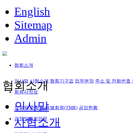
English
Sitemap
Admin
협회소개
인사말
사협소개
협회기구표
업무분장
주소 및 전화번호
협회소개
회원사정보
인사말
정회원,준회원
특별회원(TMR)
공장현황
사협소개
검정및분석업무