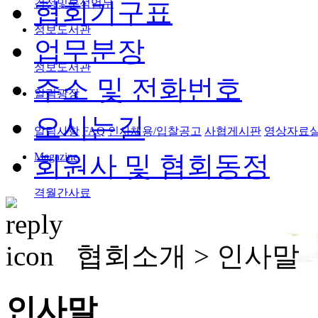
검정및분석업무
협회기구표
정보도서관
업무분장
정보도서관
주소 및 전화번호
알림광장
오시는길
알림사항
FAQ
인사채용/입찰공고
사협게시판
영상자료
Magazine
회원사 및 협회동정
격월간사료
협회소개 >
인사말
인사말