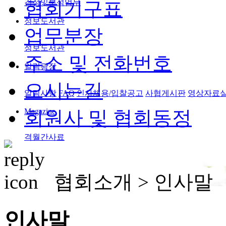
검정및분석업무
협회기구표
정보도서관
업무분장
정보도서관
주소 및 전화번호
알림광장
오시는길
알림사항
FAQ
인사채용/입찰공고
사협게시판
영상자료
Magazine
회원사 및 협회동정
격월간사료
협회소개 >
인사말
인사말