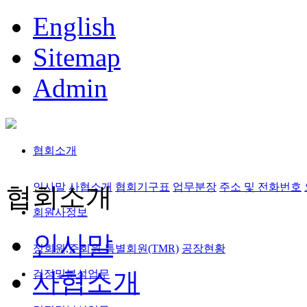
English
Sitemap
Admin
협회소개
인사말
사협소개
협회기구표
업무분장
주소 및 전화번호
협회소개
회원사정보
인사말
정회원,준회원
특별회원(TMR)
공장현황
사협소개
검정및분석업무