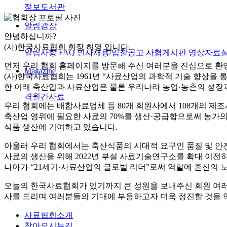
정보도서관
알림광장
안녕하십니까?
(사)한국사료협회 회장 허영
입니다.
알림사항
FAQ
인사채용/입찰공고
사협게시판
영상자료
먼저 우리 협회 홈페이지를 방문해 주신 여러분을 진심으로 환
Magazine
(사)한국사료협회는 1961년 “사료산업의 과학적 기술 향상을 
한 이래 축산업과 사료산업은 물론 우리나라 농업·농촌의 성장과
격월간사료
우리 협회에는 배합사료업체 등 80개 회원사에서 108개의 제
축산업 영위에 필요한 사료의 70%를 생산·공급함으로써 농가
식품 생산에 기여하고 있습니다.
아울러 우리 협회에서는 축산식품의 시대적 요구인 품질 및 안
사료의 생산을 위해 2022년 부설 사료기술연구소를 확대 이
나아가 “21세기·사료산업의 글로벌 리더”로써 역할에 혼신의 
오늘의 한국사료협회가 있기까지 큰 성원을 보내주신 회원 여
사를 드리며 여러분들의 기대에 부응하고자 더욱 정진할 것을 
사료협회소개
찾아오시는길