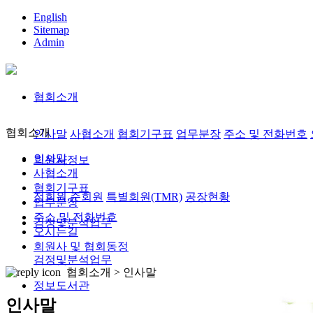
English
Sitemap
Admin
협회소개
협회소개
인사말
사협소개
협회기구표
업무분장
주소 및 전화번호
인사말
회원사정보
사협소개
협회기구표
정회원,준회원
특별회원(TMR)
공장현황
업무분장
주소 및 전화번호
검정및분석업무
오시는길
회원사 및 협회동정
검정및분석업무
협회소개 >
인사말
정보도서관
인사말