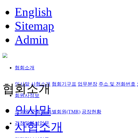
English
Sitemap
Admin
협회소개
인사말
사협소개
협회기구표
업무분장
주소 및 전화번호
협회소개
회원사정보
인사말
정회원,준회원
특별회원(TMR)
공장현황
사협소개
검정및분석업무