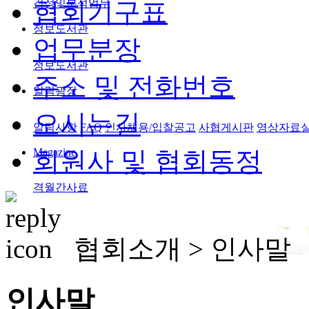
검정및분석업무
협회기구표
정보도서관
업무분장
정보도서관
주소 및 전화번호
알림광장
오시는길
알림사항
FAQ
인사채용/입찰공고
사협게시판
영상자료
Magazine
회원사 및 협회동정
격월간사료
협회소개 >
인사말
인사말