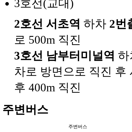
3호선(교대)
2호선 서초역
하차
2번
로 500m 직진
3호선 남부터미널역
하
차로 방면으로 직진 후
후 400m 직진
주변버스
주변버스