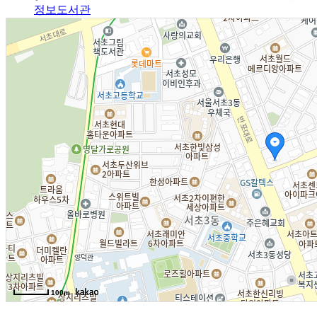
정보도서관
알림광장
알림사항
FAQ
인사채용/입찰공고
사협게시판
영상자료
Magazine
격월간사료
100m