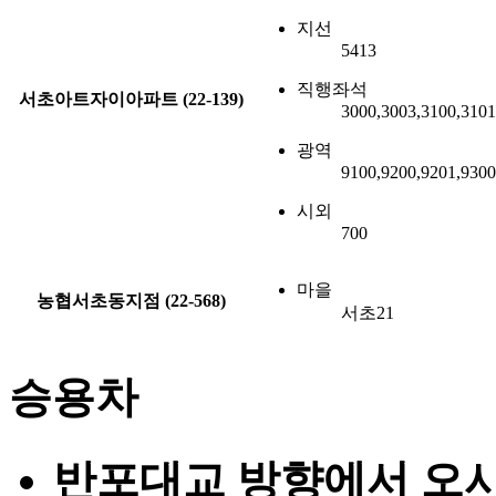
지선
5413
직행좌석
서초아트자이아파트 (22-139)
3000,3003,3100,3101
광역
9100,9200,9201,930
시외
700
마을
농협서초동지점 (22-568)
서초21
승용차
반포대교 방향에서 오시