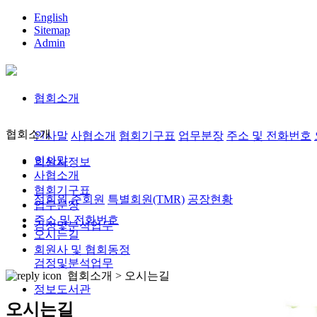
English
Sitemap
Admin
협회소개
협회소개
인사말
사협소개
협회기구표
업무분장
주소 및 전화번호
인사말
회원사정보
사협소개
협회기구표
정회원,준회원
특별회원(TMR)
공장현황
업무분장
주소 및 전화번호
검정및분석업무
오시는길
회원사 및 협회동정
검정및분석업무
협회소개 >
오시는길
정보도서관
오시는길