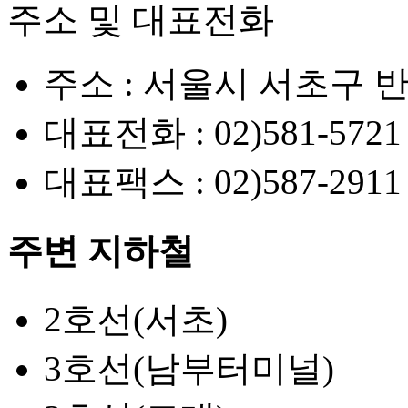
주소 및 대표전화
주소 :
서울시 서초구 반
대표전화 :
02)581-5721
대표팩스 :
02)587-2911
주변 지하철
2호선(서초)
3호선(남부터미널)