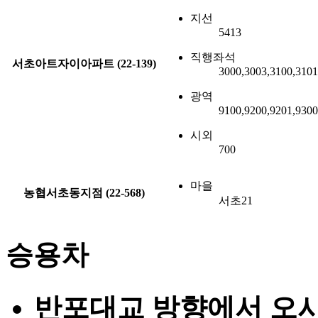
지선
5413
직행좌석
서초아트자이아파트 (22-139)
3000,3003,3100,3101
광역
9100,9200,9201,930
시외
700
마을
농협서초동지점 (22-568)
서초21
승용차
반포대교 방향에서 오시