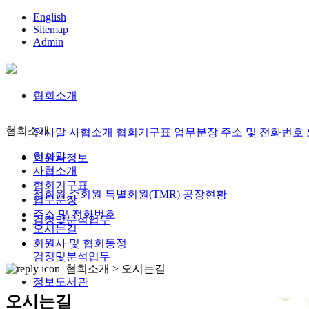
English
Sitemap
Admin
협회소개
협회소개
인사말
사협소개
협회기구표
업무분장
주소 및 전화번호
인사말
회원사정보
사협소개
협회기구표
정회원,준회원
특별회원(TMR)
공장현황
업무분장
주소 및 전화번호
검정및분석업무
오시는길
회원사 및 협회동정
검정및분석업무
협회소개 >
오시는길
정보도서관
오시는길