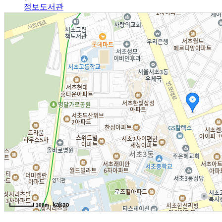
정보도서관
알림광장
알림사항
FAQ
인사채용/입찰공고
사협게시판
영상자료
Magazine
격월간사료
100m