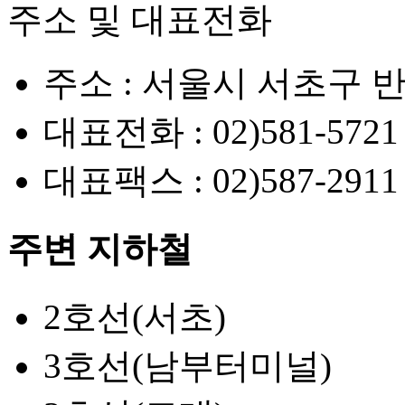
주소 및 대표전화
주소 :
서울시 서초구 반
대표전화 :
02)581-5721
대표팩스 :
02)587-2911
주변 지하철
2호선(서초)
3호선(남부터미널)