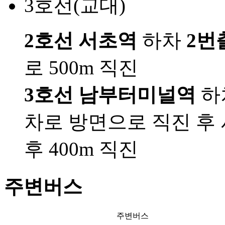
3호선(교대)
2호선 서초역
하차
2번
로 500m 직진
3호선 남부터미널역
하
차로 방면으로 직진 후
후 400m 직진
주변버스
주변버스