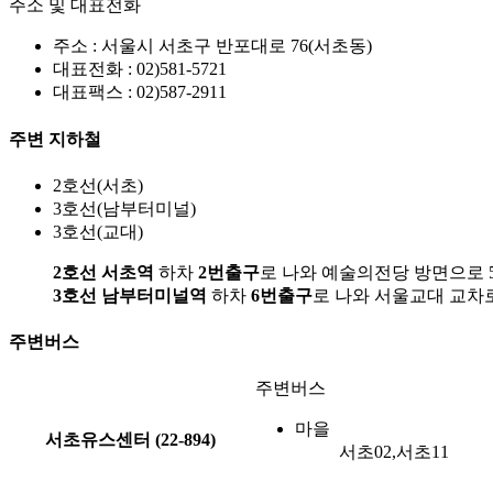
주소 및 대표전화
주소 :
서울시 서초구 반포대로 76(서초동)
대표전화 :
02)581-5721
대표팩스 :
02)587-2911
주변 지하철
2호선(서초)
3호선(남부터미널)
3호선(교대)
2호선 서초역
하차
2번출구
로 나와 예술의전당 방면으로 5
3호선 남부터미널역
하차
6번출구
로 나와 서울교대 교차로
주변버스
주변버스
마을
서초유스센터 (22-894)
서초02,서초11