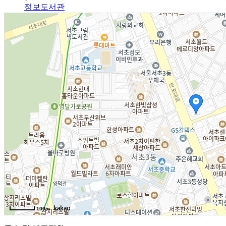
정보도서관
알림광장
알림사항
FAQ
인사채용/입찰공고
사협게시판
영상자료
Magazine
격월간사료
100m