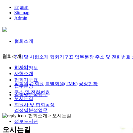
English
Sitemap
Admin
협회소개
협회소개
인사말
사협소개
협회기구표
업무분장
주소 및 전화번호
인사말
회원사정보
사협소개
협회기구표
정회원,준회원
특별회원(TMR)
공장현황
업무분장
주소 및 전화번호
검정및분석업무
오시는길
회원사 및 협회동정
검정및분석업무
협회소개 >
오시는길
정보도서관
오시는길